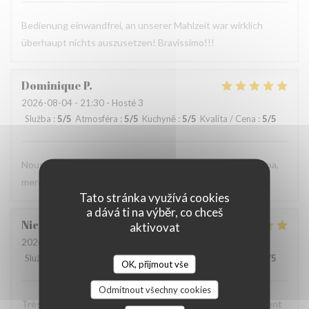
Bedienung einwandfrei, an unserer Mahlzeit war wirklich
überhaupt nichts auszusetzen! Bravissimo!!!
Dominique
P
2026-08-04
- 21:30 - Hosté 3
Služba
:
5
/5
Atmosféra
:
5
/5
Kuchyně
:
5
/5
Kvalita / Cena
:
5
/5
Nous avons très bien mangé et le personnel est très sympa,
merci
Tato stránka využívá cookies
a dává ti na výběr, co chceš
Nicolas
C
aktivovat
2026-08-03
- 20:00 - Hosté 3
Služba
:
4
/5
Atmosféra
:
4
/5
Kuchyně
:
5
/5
Kvalita / Cena
:
4
/5
OK, přijmout vše
Odmítnout všechny cookies
Très chic, très bon service ! Une pépite pour ceux qui aiment