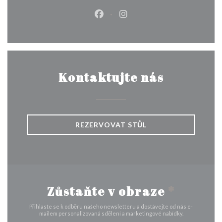
Facebook ((otevře se v novém o
Instagram ((otevře se v n
Kontaktujte nás
REZERVOVAT STŮL
Zůstaňte v obraze
*
Přihlaste se k odběru našeho newsletteru a dostávejte od nás e-
mailem personalizovaná sdělení a marketingové nabídky.