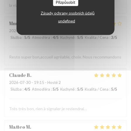
Přizpůsobit
la viande !
Zásady ochrany osobních údajů
undefined
Mme
P
2026-08-01
- 19:00 - Hosté 3
Služba
:
5
/5
Atmosféra
:
4
/5
Kuchyně
:
5
/5
Kvalita / Cena
:
3
/5
Resto super bon,accueil agréable, choix. Nous recommandons
Claude
B
2026-07-30
- 19:15 - Hosté 2
Služba
:
4
/5
Atmosféra
:
5
/5
Kuchyně
:
5
/5
Kvalita / Cena
:
5
/5
Très très bon, rien à signaler je reviendrai…
Matteo
M