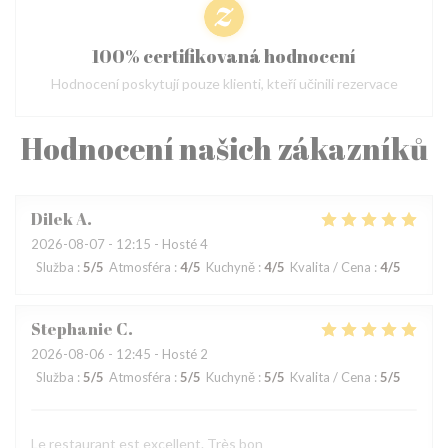
100% certifikovaná hodnocení
Hodnocení poskytují pouze klienti, kteří učinili rezervace
Hodnocení našich zákazníků
Dilek
A
2026-08-07
- 12:15 - Hosté 4
Služba
:
5
/5
Atmosféra
:
4
/5
Kuchyně
:
4
/5
Kvalita / Cena
:
4
/5
Stephanie
C
2026-08-06
- 12:45 - Hosté 2
Služba
:
5
/5
Atmosféra
:
5
/5
Kuchyně
:
5
/5
Kvalita / Cena
:
5
/5
Le restaurant est excellent. Très bon