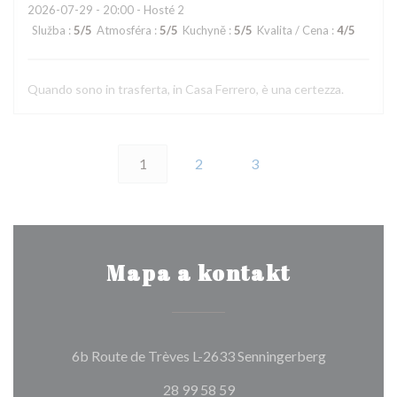
2026-07-29
- 20:00 - Hosté 2
Služba
:
5
/5
Atmosféra
:
5
/5
Kuchyně
:
5
/5
Kvalita / Cena
:
4
/5
Quando sono in trasferta, in Casa Ferrero, è una certezza.
1
2
3
Mapa a kontakt
((otevře se
6b Route de Trèves L-2633 Senningerberg
28 99 58 59