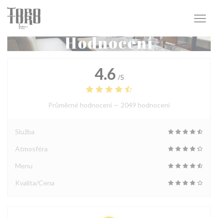
Panel pro správu cookies
Hodnocení
4.6
/5
Průměrné hodnocení —
2049 hodnoceni
Služba
Atmosféra
Menu
Kvalita/Cena