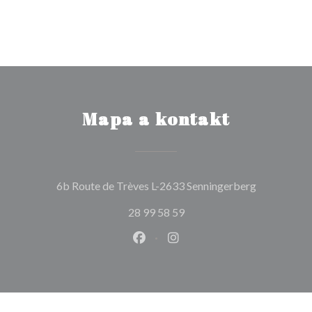
Mapa a kontakt
((otevře se
6b Route de Trèves L-2633 Senningerberg
28 99 58 59
Facebook ((otevře se v novém o
Instagram ((otevře se v n