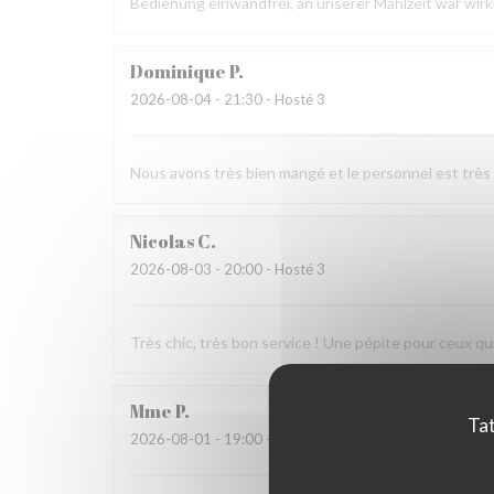
Bedienung einwandfrei, an unserer Mahlzeit war wirk
Dominique
P
2026-08-04
- 21:30 - Hosté 3
Nous avons très bien mangé et le personnel est très
Nicolas
C
2026-08-03
- 20:00 - Hosté 3
Très chic, très bon service ! Une pépite pour ceux qui
Mme
P
Tat
2026-08-01
- 19:00 - Hosté 3