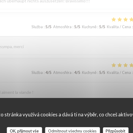
lich überhaupt nichts auszusetzen! Bravissimo!!!
Služba
:
5
/5
Atmosféra
:
5
/5
Kuchyně
:
5
/5
Kvalita / Cena
:
 sympa, merci
Služba
:
4
/5
Atmosféra
:
4
/5
Kuchyně
:
5
/5
Kvalita / Cena
:
 aiment la viande !
o stránka využívá cookies a dává ti na výběr, co chceš aktiv
Služba
:
5
/5
Atmosféra
:
4
/5
Kuchyně
:
5
/5
Kvalita / Cena
:
OK, přijmout vše
Odmítnout všechny cookies
Přizpůsobit