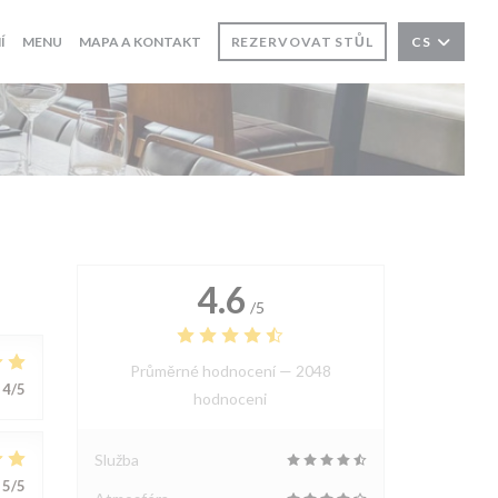
((OTEVŘE SE V NOVÉM OKNĚ))
Í
MENU
MAPA A KONTAKT
REZERVOVAT STŮL
CS
4.6
/5
Průměrné hodnocení —
2048
4
/5
hodnoceni
Služba
5
/5