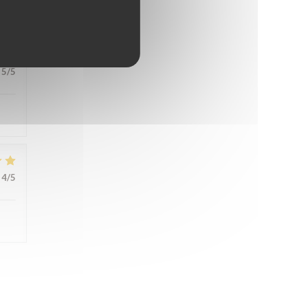
5
/5
4
/5