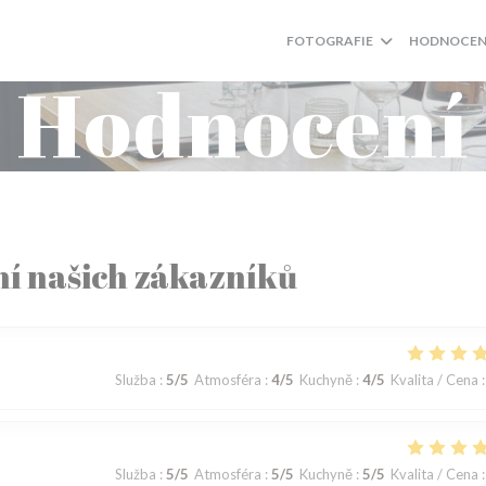
FOTOGRAFIE
HODNOCEN
Hodnocení
í našich zákazníků
Služba
:
5
/5
Atmosféra
:
4
/5
Kuchyně
:
4
/5
Kvalita / Cena
:
Služba
:
5
/5
Atmosféra
:
5
/5
Kuchyně
:
5
/5
Kvalita / Cena
: