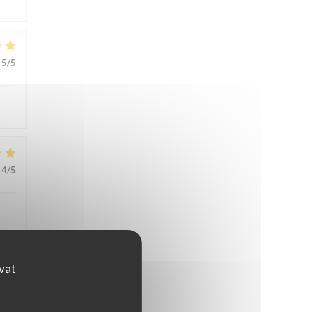
5
/5
4
/5
ovat
3
/5