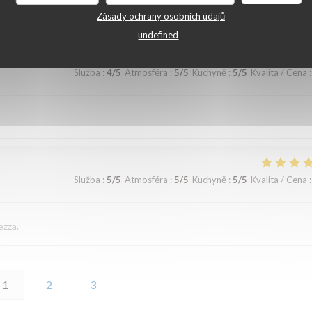
ommandons
Zásady ochrany osobních údajů
undefined
Služba
:
4
/5
Atmosféra
:
5
/5
Kuchyně
:
5
/5
Kvalita / Cena
:
Služba
:
5
/5
Atmosféra
:
5
/5
Kuchyně
:
5
/5
Kvalita / Cena
:
ezza.
1
2
3