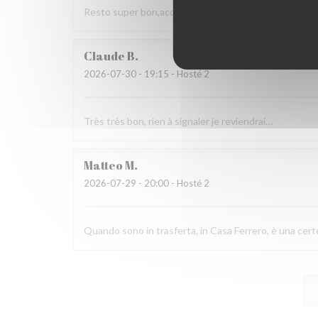
Resto super bon,accueil agréable, choix. Nous rec
Claude
B
2026-07-30
- 19:15 - Hosté 2
Très très bon, rien à signaler je reviendrai…
Matteo
M
2026-07-29
- 20:00 - Hosté 2
Quando sono in trasferta, in Casa Ferrero, è una cert