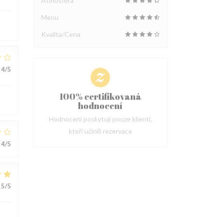
Atmosféra
Menu
Kvalita/Cena
4
/5
100% certifikovaná
hodnocení
Hodnocení poskytují pouze klienti,
kteří učinili rezervace
4
/5
5
/5