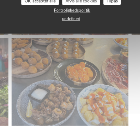
OK, accepter alle
Afvis alle cookies
Tilpas
Fortrolighedspolitik
undefined