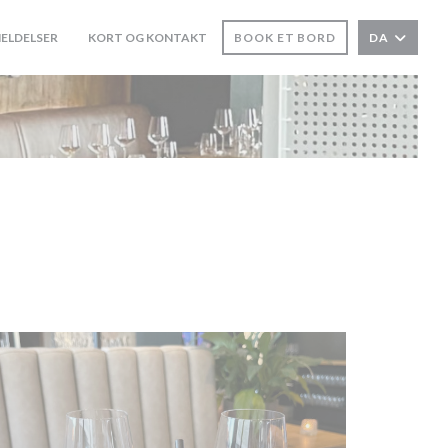
ELDELSER
KORT OG KONTAKT
BOOK ET BORD
DA
((ÅBNER I ET NYT VINDUE))