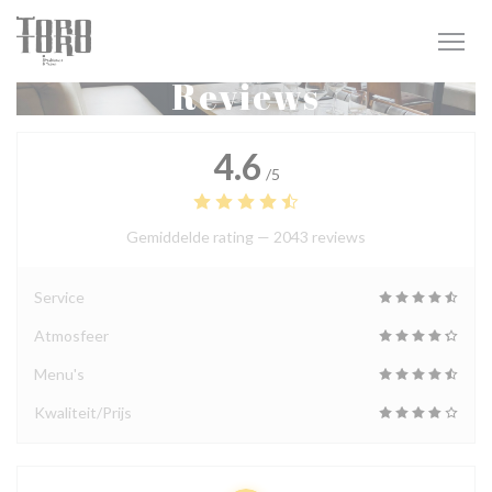
Cookies beheer paneel
Reviews
4.6
/5
Gemiddelde rating —
2043 reviews
Service
Atmosfeer
Menu's
Kwaliteit/Prijs