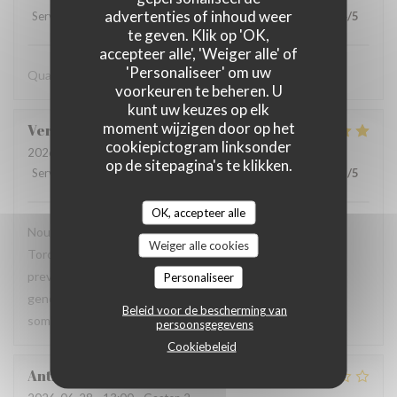
advertenties of inhoud weer
Service
:
5
/5
Atmosfeer
:
5
/5
Keuken
:
5
/5
Kwaliteit / Prijs
:
4
/5
te geven. Klik op 'OK,
accepteer alle', 'Weiger alle' of
'Personaliseer' om uw
Quando sono in trasferta, in Casa Ferrero, è una certezza.
voorkeuren te beheren. U
kunt uw keuzes op elk
moment wijzigen door op het
Veronique
H
cookiepictogram linksonder
2026-07-28
- 12:00 - Gasten 7
op de sitepagina's te klikken.
Service
:
5
/5
Atmosfeer
:
5
/5
Keuken
:
5
/5
Kwaliteit / Prijs
:
5
/5
OK, accepteer alle
Nous avons ete très bien accueillis sur la belle terrasse de
Weiger alle cookies
Toro Toro. Service efficace et personnel tres aimable et
prevenant. Nous apprecions beaucoup la fraicheur et la
Personaliseer
generosite des plats. Excellent rapport qualite prix. Nous
Beleid voor de bescherming van
sommes fans.
persoonsgegevens
Cookiebeleid
Anthony
C