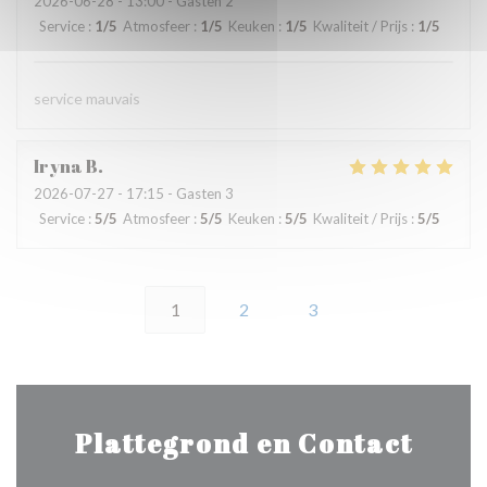
2026-06-28
- 13:00 - Gasten 2
Service
:
1
/5
Atmosfeer
:
1
/5
Keuken
:
1
/5
Kwaliteit / Prijs
:
1
/5
service mauvais
Iryna
B
2026-07-27
- 17:15 - Gasten 3
Service
:
5
/5
Atmosfeer
:
5
/5
Keuken
:
5
/5
Kwaliteit / Prijs
:
5
/5
1
2
3
Plattegrond en Contact