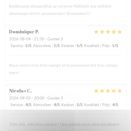
Bedienung einwandfrei, an unserer Mahlzeit war wirklich
überhaupt nichts auszusetzen! Bravissimo!!!
Dominique
P
2026-08-04
- 21:30 - Gasten 3
Service
:
5
/5
Atmosfeer
:
5
/5
Keuken
:
5
/5
Kwaliteit / Prijs
:
5
/5
Nous avons très bien mangé et le personnel est très sympa,
merci
Nicolas
C
2026-08-03
- 20:00 - Gasten 3
Service
:
4
/5
Atmosfeer
:
4
/5
Keuken
:
5
/5
Kwaliteit / Prijs
:
4
/5
Très chic, très bon service ! Une pépite pour ceux qui aiment