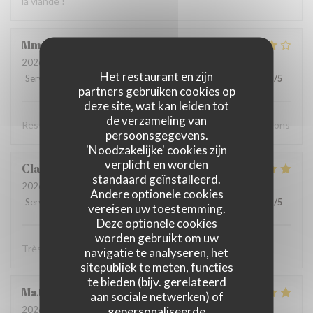
la viande !
Mme
P
2026-08-01
- 19:00 - Gasten 3
Het restaurant en zijn
Service
:
5
/5
Atmosfeer
:
4
/5
Keuken
:
5
/5
Kwaliteit / Prijs
:
3
/5
partners gebruiken cookies op
deze site, wat kan leiden tot
de verzameling van
Resto super bon,accueil agréable, choix. Nous recommandons
persoonsgegevens.
'Noodzakelijke' cookies zijn
verplicht en worden
Claude
B
standaard geïnstalleerd.
2026-07-30
- 19:15 - Gasten 2
Andere optionele cookies
Service
:
4
/5
Atmosfeer
:
5
/5
Keuken
:
5
/5
Kwaliteit / Prijs
:
5
/5
vereisen uw toestemming.
Deze optionele cookies
worden gebruikt om uw
Très très bon, rien à signaler je reviendrai…
navigatie te analyseren, het
sitepubliek te meten, functies
te bieden (bijv. gerelateerd
Matteo
M
aan sociale netwerken) of
gepersonaliseerde
2026-07-29
- 20:00 - Gasten 2