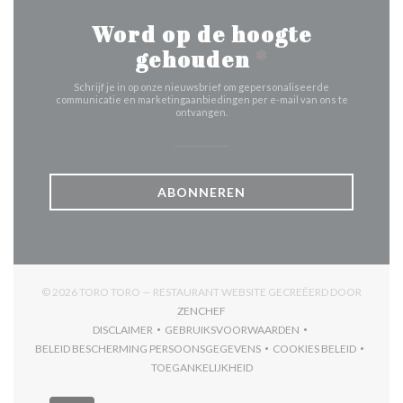
Word op de hoogte
gehouden
*
Schrijf je in op onze nieuwsbrief om gepersonaliseerde
communicatie en marketingaanbiedingen per e-mail van ons te
ontvangen.
ABONNEREN
© 2026 TORO TORO — RESTAURANT WEBSITE GECREËERD DOOR
((OPENT IN EEN NIEUW VENSTER))
ZENCHEF
DISCLAIMER
GEBRUIKSVOORWAARDEN
((OPENT IN EEN NIEUW VENSTER))
((OPENT IN EEN NIEUW VENSTER)
BELEID BESCHERMING PERSOONSGEGEVENS
COOKIES BELEID
((OPENT IN EEN NIEUW VENSTER))
((OPENT IN EEN
TOEGANKELIJKHEID
((OPENT IN EEN NIEUW VENSTER))