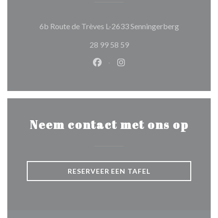
((opent in e
6b Route de Trèves L-2633 Senningerberg
28 99 58 59
Facebook ((opent in een nieuw 
Instagram ((opent in een 
Neem contact met ons op
RESERVEER EEN TAFEL