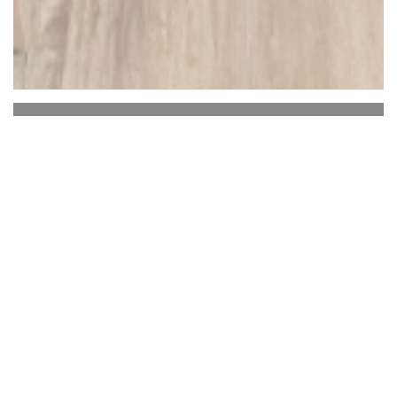
Toro Toro
Toro Toro is a steakhouse for true meat lovers
with a selection of premium beef cuts and breeds
(Wagyu beef, Tomahawk, Rubia Gallega), an
authentic selection of Spanish Tapas, seafood
specialties straight from the grill and our famous
salads. Enjoy our open kitchen restaurant and our
patio every day, in groups up to 300 people! We