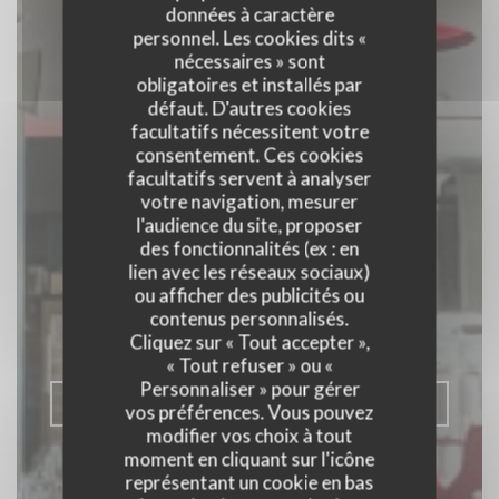
données à caractère
personnel. Les cookies dits «
nécessaires » sont
obligatoires et installés par
défaut. D'autres cookies
facultatifs nécessitent votre
consentement. Ces cookies
facultatifs servent à analyser
votre navigation, mesurer
l'audience du site, proposer
des fonctionnalités (ex : en
Toro Toro
lien avec les réseaux sociaux)
ou afficher des publicités ou
RESTAURANT DE TAPAS
|
contenus personnalisés.
SENNINGERBERG
Cliquez sur « Tout accepter »,
« Tout refuser » ou «
Personnaliser » pour gérer
RÉSERVER
vos préférences. Vous pouvez
modifier vos choix à tout
moment en cliquant sur l'icône
représentant un cookie en bas