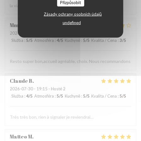
Přizpůsobit
la viande !
Zásady ochrany osobních údajů
undefined
Mme
P
2026-08-01
- 19:00 - Hosté 3
Služba
:
5
/5
Atmosféra
:
4
/5
Kuchyně
:
5
/5
Kvalita / Cena
:
3
/5
Resto super bon,accueil agréable, choix. Nous recommandons
Claude
B
2026-07-30
- 19:15 - Hosté 2
Služba
:
4
/5
Atmosféra
:
5
/5
Kuchyně
:
5
/5
Kvalita / Cena
:
5
/5
Très très bon, rien à signaler je reviendrai…
Matteo
M