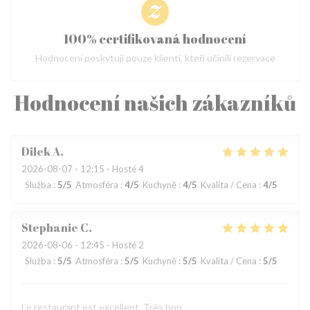
100% certifikovaná hodnocení
Hodnocení poskytují pouze klienti, kteří učinili rezervace
Hodnocení našich zákazníků
Dilek
A
2026-08-07
- 12:15 - Hosté 4
Služba
:
5
/5
Atmosféra
:
4
/5
Kuchyně
:
4
/5
Kvalita / Cena
:
4
/5
Stephanie
C
2026-08-06
- 12:45 - Hosté 2
Služba
:
5
/5
Atmosféra
:
5
/5
Kuchyně
:
5
/5
Kvalita / Cena
:
5
/5
Le restaurant est excellent. Très bon