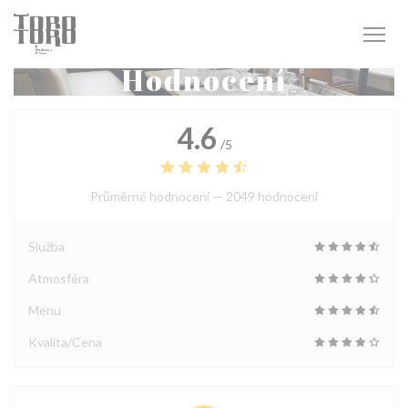
Panel pro správu cookies
Hodnocení
4.6
/5
Průměrné hodnocení —
2049 hodnoceni
Služba
Atmosféra
Menu
Kvalita/Cena