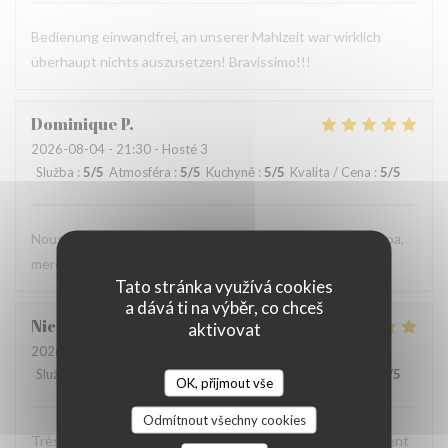
Bedienung einwandfrei, an unserer Mahlzeit war wirklich
überhaupt nichts auszusetzen! Bravissimo!!!
Dominique
P
2026-08-04
- 21:30 - Hosté 3
Služba
:
5
/5
Atmosféra
:
5
/5
Kuchyně
:
5
/5
Kvalita / Cena
:
5
/5
Nous avons très bien mangé et le personnel est très sympa,
merci
Tato stránka využívá cookies
a dává ti na výběr, co chceš
Nicolas
C
aktivovat
2026-08-03
- 20:00 - Hosté 3
Služba
:
4
/5
Atmosféra
:
4
/5
Kuchyně
:
5
/5
Kvalita / Cena
:
4
/5
OK, přijmout vše
Odmítnout všechny cookies
Très chic, très bon service ! Une pépite pour ceux qui aiment