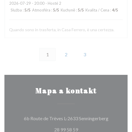
2026-07-29
- 20:00 - Hosté 2
Služba
:
5
/5
Atmosféra
:
5
/5
Kuchyně
:
5
/5
Kvalita / Cena
:
4
/5
Quando sono in trasferta, in Casa Ferrero, è una certezza.
1
2
3
Mapa a kontakt
((otevře se
6b Route de Trèves L-2633 Senningerberg
28 99 58 59