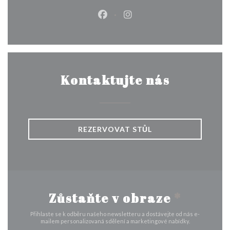
Facebook ((otevře se v novém o
Instagram ((otevře se v n
Kontaktujte nás
REZERVOVAT STŮL
Zůstaňte v obraze
*
Přihlaste se k odběru našeho newsletteru a dostávejte od nás e-
mailem personalizovaná sdělení a marketingové nabídky.