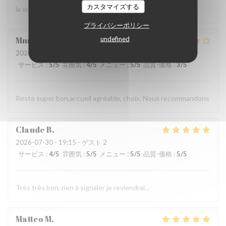
カスタマイズする
la viande !
プライバシーポリシー
undefined
Mme
P
2026-08-01
- 19:00 - ゲスト 3
サービス
:
5
/5
雰囲気
:
4
/5
メニュー
:
5
/5
品質-価格
:
3
/5
Resto super bon,accueil agréable, choix. Nous recommandons
Claude
B
2026-07-30
- 19:15 - ゲスト 2
サービス
:
4
/5
雰囲気
:
5
/5
メニュー
:
5
/5
品質-価格
:
5
/5
Très très bon, rien à signaler je reviendrai…
Matteo
M