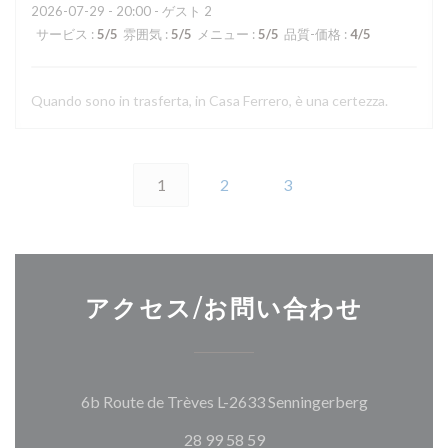
2026-07-29
- 20:00 - ゲスト 2
サービス
:
5
/5
雰囲気
:
5
/5
メニュー
:
5
/5
品質-価格
:
4
/5
Quando sono in trasferta, in Casa Ferrero, è una certezza.
1
2
3
アクセス/お問い合わせ
((新しいウ
6b Route de Trèves L-2633 Senningerberg
28 99 58 59