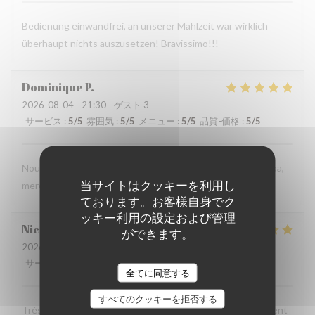
Bedienung einwandfrei, an unserer Mahlzeit war wirklich
überhaupt nichts auszusetzen! Bravissimo!!!
Dominique
P
2026-08-04
- 21:30 - ゲスト 3
サービス
:
5
/5
雰囲気
:
5
/5
メニュー
:
5
/5
品質-価格
:
5
/5
Nous avons très bien mangé et le personnel est très sympa,
当サイトはクッキーを利用し
merci
ております。お客様自身でク
ッキー利用の設定および管理
Nicolas
C
ができます。
2026-08-03
- 20:00 - ゲスト 3
サービス
:
4
/5
雰囲気
:
4
/5
メニュー
:
5
/5
品質-価格
:
4
/5
全てに同意する
すべてのクッキーを拒否する
Très chic, très bon service ! Une pépite pour ceux qui aiment