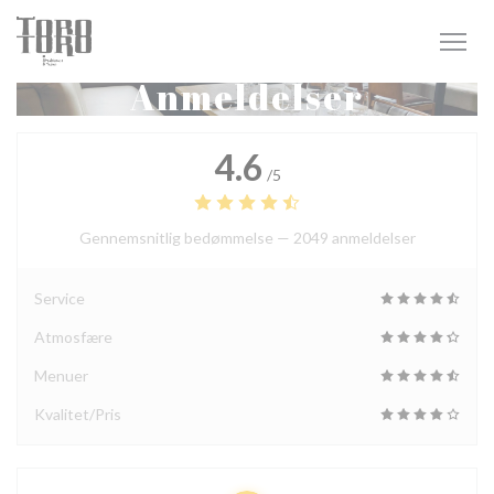
CCookie-styringspanel
Anmeldelser
4.6
/5
Gennemsnitlig bedømmelse —
2049 anmeldelser
Service
Atmosfære
Menuer
Kvalitet/Pris