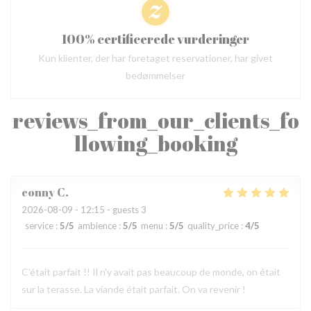
100% certificerede vurderinger
Kun klienter, der har foretaget reservationer, har givet
bedømmelser
reviews_from_our_clients_fo
llowing_booking
conny
C
2026-08-09
- 12:15 - guests 3
service
:
5
/5
ambience
:
5
/5
menu
:
5
/5
quality_price
:
4
/5
C'était parfait !! Il n'y avait pas beaucoup de monde, on était
sur la terasse. La viande était parfait. On va revenir !