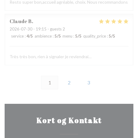
Resto super bon,accueil agréable, choix. Nous recommandons
Claude
B
2026-07-30
- 19:15 - guests 2
service
:
4
/5
ambience
:
5
/5
menu
:
5
/5
quality_price
:
5
/5
Très très bon, rien à signaler je reviendrai…
1
2
3
Kort og Kontakt