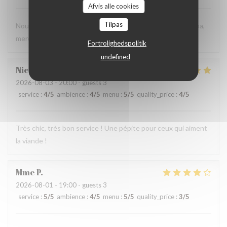
Afvis alle cookies
Tilpas
Nous avons très bien mangé et le personnel est très sympa,
merci
Fortrolighedspolitik
undefined
Nicolas
C
2026-08-03
- 20:00 - guests 3
service
:
4
/5
ambience
:
4
/5
menu
:
5
/5
quality_price
:
4
/5
Très chic, très bon service ! Une pépite pour ceux qui aiment
la viande !
Mme
P
2026-08-01
- 19:00 - guests 3
service
:
5
/5
ambience
:
4
/5
menu
:
5
/5
quality_price
:
3
/5