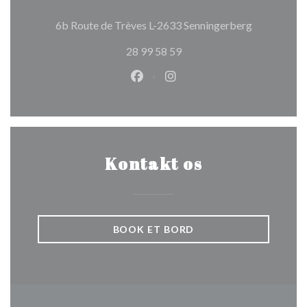
((åbner i et
6b Route de Trèves L-2633 Senningerberg
28 99 58 59
Facebook ((åbner i et nyt vindue
Instagram ((åbner i et nyt
Kontakt os
BOOK ET BORD