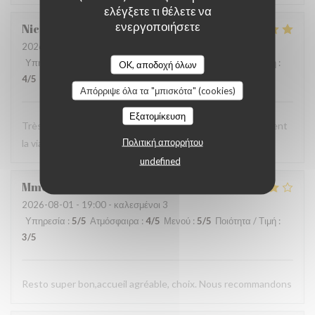
ελέγξετε τι θέλετε να
ενεργοποιήσετε
Nicolas
C
2026-08-03
- 20:00 - καλεσμένοι 3
Υπηρεσία
:
4
/5
Ατμόσφαιρα
:
4
/5
Μενού
:
5
/5
Ποιότητα / Τιμή
:
OK, αποδοχή όλων
4
/5
Απόρριψε όλα τα "μπισκότα" (cookies)
Εξατομίκευση
Très chic, très bon service ! Une pépite pour ceux qui aiment
Πολιτική απορρήτου
la viande !
undefined
Mme
P
2026-08-01
- 19:00 - καλεσμένοι 3
Υπηρεσία
:
5
/5
Ατμόσφαιρα
:
4
/5
Μενού
:
5
/5
Ποιότητα / Τιμή
:
3
/5
Resto super bon,accueil agréable, choix. Nous recommandons