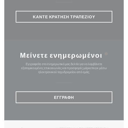
ΚΆΝΤΕ ΚΡΆΤΗΣΗ ΤΡΑΠΕΖΙΟΎ
Μείνετε ενημερωμένοι
*
Εγγραφείτε στο ενημερωτικό μας δελτίο για να λαμβάνετε
εξατομικευμένες επικοινωνίες και προσφορές μάρκετινγκ μέσω
ηλεκτρονικού ταχυδρομείου από εμάς.
ΕΓΓΡΑΦΉ