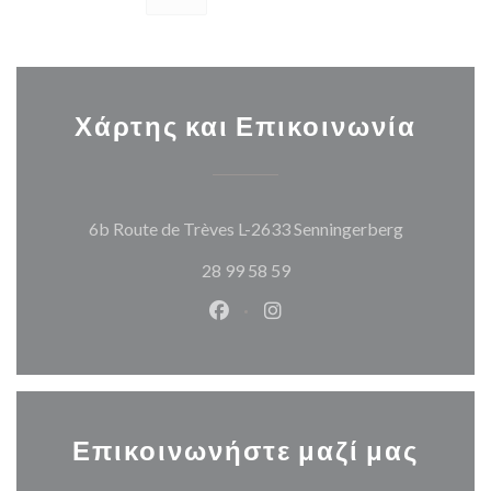
Χάρτης και Επικοινωνία
((ανοίγει σ
6b Route de Trèves L-2633 Senningerberg
28 99 58 59
Facebook ((ανοίγει σε νέο παρά
Instagram ((ανοίγει σε νέ
Επικοινωνήστε μαζί μας