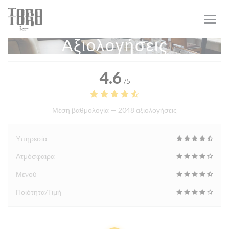
Πίνακας διαχείρισης "Μπισκότων" (Cookies)
Αξιολογήσεις
4.6
/5
Μέση βαθμολογία —
2048 αξιολογήσεις
Υπηρεσία
Ατμόσφαιρα
Μενού
Ποιότητα/Τιμή