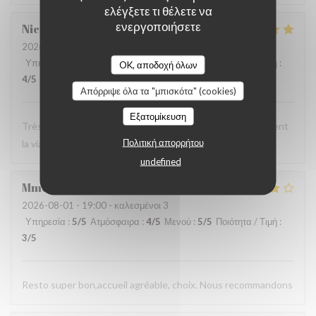
ελέγξετε τι θέλετε να
ενεργοποιήσετε
Nicolas
C
2026-08-03
- 20:00 - καλεσμένοι 3
Υπηρεσία
:
4
/5
Ατμόσφαιρα
:
4
/5
Μενού
:
5
/5
Ποιότητα / Τιμή
:
OK, αποδοχή όλων
4
/5
Απόρριψε όλα τα "μπισκότα" (cookies)
Εξατομίκευση
Très chic, très bon service ! Une pépite pour ceux qui aiment
Πολιτική απορρήτου
la viande !
undefined
Mme
P
2026-08-01
- 19:00 - καλεσμένοι 3
Υπηρεσία
:
5
/5
Ατμόσφαιρα
:
4
/5
Μενού
:
5
/5
Ποιότητα / Τιμή
:
3
/5
Resto super bon,accueil agréable, choix. Nous recommandons