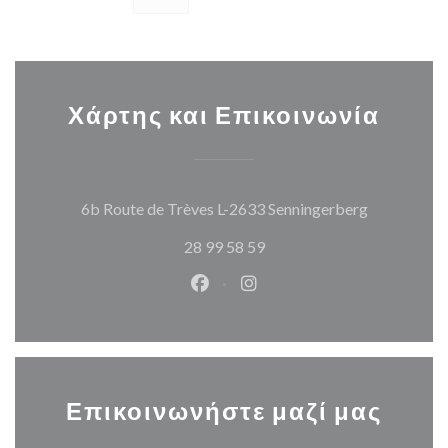
Χάρτης και Επικοινωνία
((ανοίγει σ
6b Route de Trèves L-2633 Senningerberg
28 99 58 59
Facebook ((ανοίγει σε νέο παρά
Instagram ((ανοίγει σε νέ
Επικοινωνήστε μαζί μας