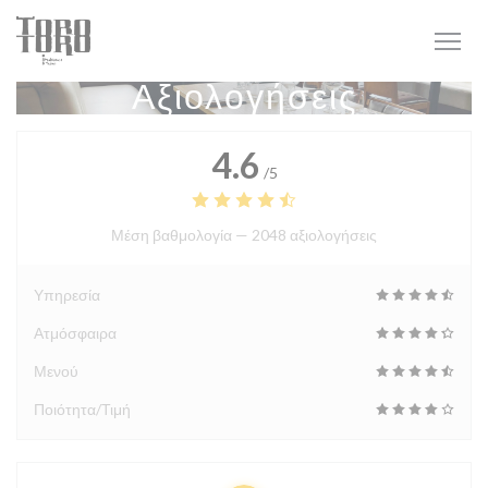
Πίνακας διαχείρισης "Μπισκότων" (Cookies)
Αξιολογήσεις
4.6
/5
Μέση βαθμολογία —
2048 αξιολογήσεις
Υπηρεσία
Ατμόσφαιρα
Μενού
Ποιότητα/Τιμή