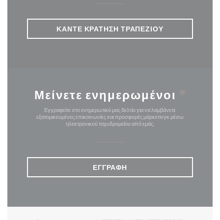
ΚΆΝΤΕ ΚΡΆΤΗΣΗ ΤΡΑΠΕΖΙΟΎ
Μείνετε ενημερωμένοι
*
Εγγραφείτε στο ενημερωτικό μας δελτίο για να λαμβάνετε
εξατομικευμένες επικοινωνίες και προσφορές μάρκετινγκ μέσω
ηλεκτρονικού ταχυδρομείου από εμάς.
ΕΓΓΡΑΦΉ