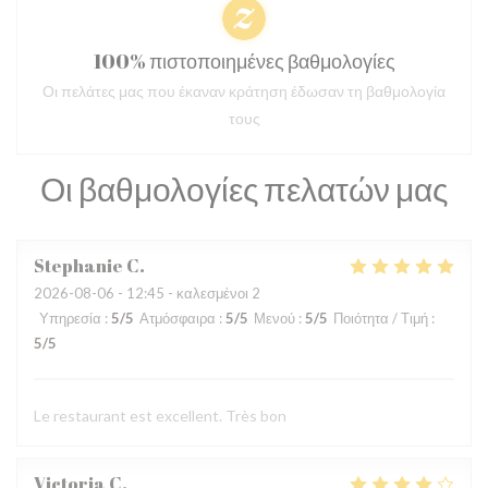
100% πιστοποιημένες βαθμολογίες
Οι πελάτες μας που έκαναν κράτηση έδωσαν τη βαθμολογία
τους
Οι βαθμολογίες πελατών μας
Stephanie
C
2026-08-06
- 12:45 - καλεσμένοι 2
Υπηρεσία
:
5
/5
Ατμόσφαιρα
:
5
/5
Μενού
:
5
/5
Ποιότητα / Τιμή
:
5
/5
Le restaurant est excellent. Très bon
Victoria
C