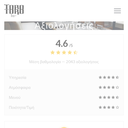
Πίνακας διαχείρισης "Μπισκότων" (Cookies)
Αξιολογήσεις
4.6
/5
Μέση βαθμολογία —
2043 αξιολογήσεις
Υπηρεσία
Ατμόσφαιρα
Μενού
Ποιότητα/Τιμή