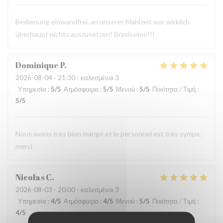
Bedienung einwandfrei, an unserer Mahlzeit war wirklich
überhaupt nichts auszusetzen! Bravissimo!!!
Dominique
P
2026-08-04
- 21:30 - καλεσμένοι 3
Υπηρεσία
:
5
/5
Ατμόσφαιρα
:
5
/5
Μενού
:
5
/5
Ποιότητα / Τιμή
:
5
/5
Nous avons très bien mangé et le personnel est très sympa,
merci
Nicolas
C
2026-08-03
- 20:00 - καλεσμένοι 3
Υπηρεσία
:
4
/5
Ατμόσφαιρα
:
4
/5
Μενού
:
5
/5
Ποιότητα / Τιμή
:
4
/5