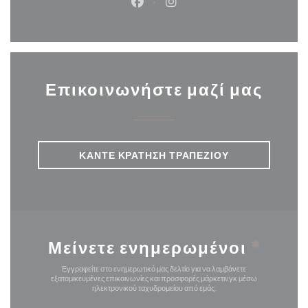
Facebook ((ανοίγει σε νέο παρά
Instagram ((ανοίγει σε νέ
Επικοινωνήστε μαζί μας
ΚΆΝΤΕ ΚΡΆΤΗΣΗ ΤΡΑΠΕΖΙΟΎ
Μείνετε ενημερωμένοι
*
Εγγραφείτε στο ενημερωτικό μας δελτίο για να λαμβάνετε
εξατομικευμένες επικοινωνίες και προσφορές μάρκετινγκ μέσω
ηλεκτρονικού ταχυδρομείου από εμάς.