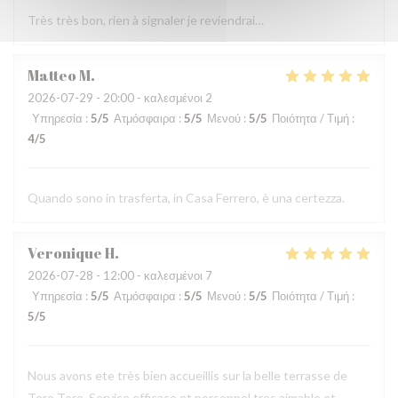
Très très bon, rien à signaler je reviendrai…
Matteo
M
2026-07-29
- 20:00 - καλεσμένοι 2
Υπηρεσία
:
5
/5
Ατμόσφαιρα
:
5
/5
Μενού
:
5
/5
Ποιότητα / Τιμή
:
4
/5
Quando sono in trasferta, in Casa Ferrero, è una certezza.
Veronique
H
2026-07-28
- 12:00 - καλεσμένοι 7
Υπηρεσία
:
5
/5
Ατμόσφαιρα
:
5
/5
Μενού
:
5
/5
Ποιότητα / Τιμή
:
5
/5
Nous avons ete très bien accueillis sur la belle terrasse de
Toro Toro. Service efficace et personnel tres aimable et