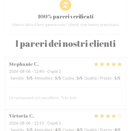
100% pareri verificati
Hanno dato il loro parere solo i clienti che hanno prenotato
I pareri dei nostri clienti
Stephanie
C
2026-08-06
- 12:45 - Ospiti 2
Servizio
:
5
/5
Atmosfera
:
5
/5
Cucina
:
5
/5
Qualità / Prezzo
:
5
/5
Le restaurant est excellent. Très bon
Victoria
C
2026-08-06
- 12:15 - Ospiti 5
Servizio
:
5
/5
Atmosfera
:
4
/5
Cucina
:
4
/5
Qualità / Prezzo
:
4
/5