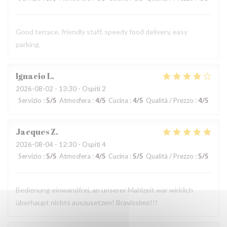
Good terrace, friendly staff, speedy food delivery, easy
parking.
Ignacio
L
2026-08-02
- 13:30 - Ospiti 2
Servizio
:
5
/5
Atmosfera
:
4
/5
Cucina
:
4
/5
Qualità / Prezzo
:
4
/5
Jacques
Z
2026-08-04
- 12:30 - Ospiti 4
Servizio
:
5
/5
Atmosfera
:
4
/5
Cucina
:
5
/5
Qualità / Prezzo
:
5
/5
Bedienung einwandfrei, an unserer Mahlzeit war wirklich
überhaupt nichts auszusetzen! Bravissimo!!!