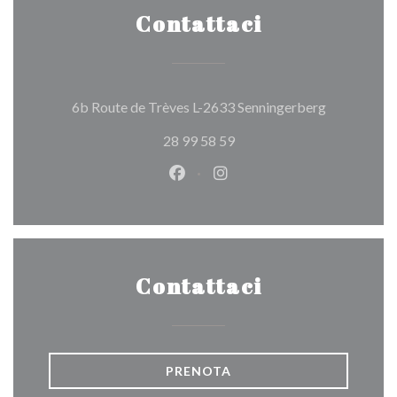
Contattaci
((apre una n
6b Route de Trèves L-2633 Senningerberg
28 99 58 59
Facebook ((apre una nuova fines
Instagram ((apre una nuov
Contattaci
PRENOTA