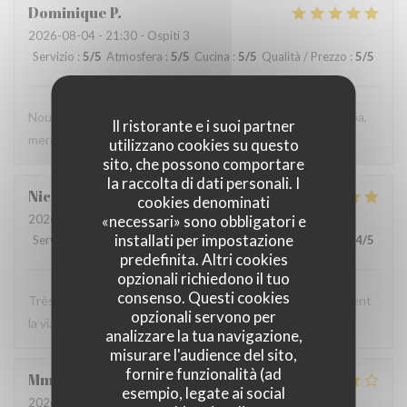
Dominique
P
2026-08-04
- 21:30 - Ospiti 3
Servizio
:
5
/5
Atmosfera
:
5
/5
Cucina
:
5
/5
Qualità / Prezzo
:
5
/5
Nous avons très bien mangé et le personnel est très sympa,
Il ristorante e i suoi partner
merci
utilizzano cookies su questo
sito, che possono comportare
la raccolta di dati personali. I
Nicolas
C
cookies denominati
2026-08-03
- 20:00 - Ospiti 3
«necessari» sono obbligatori e
installati per impostazione
Servizio
:
4
/5
Atmosfera
:
4
/5
Cucina
:
5
/5
Qualità / Prezzo
:
4
/5
predefinita. Altri cookies
opzionali richiedono il tuo
consenso. Questi cookies
Très chic, très bon service ! Une pépite pour ceux qui aiment
opzionali servono per
la viande !
analizzare la tua navigazione,
misurare l'audience del sito,
fornire funzionalità (ad
Mme
P
esempio, legate ai social
2026-08-01
- 19:00 - Ospiti 3