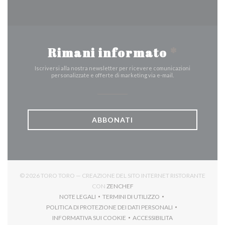
Rimani informato
*
Iscriversi alla nostra newsletter per ricevere comunicazioni
personalizzate e offerte di marketing via e-mail.
ABBONATI
© 2026 TORO TORO — CREAZIONE DEL SITO INTERNET RISTORANTE
((APRE UNA NUOVA FINESTRA))
CON
ZENCHEF
NOTE LEGALI
TERMINI DI UTILIZZO
((APRE UNA NUOVA FINESTRA))
((APRE UNA NUOVA FINESTRA))
POLITICA DI PROTEZIONE DEI DATI PERSONALI
((APRE UNA NUOVA FINESTRA))
INFORMATIVA SUI COOKIE
ACCESSIBILITA
((APRE UNA NUOVA FINESTRA))
((APRE UNA NUOVA FINES