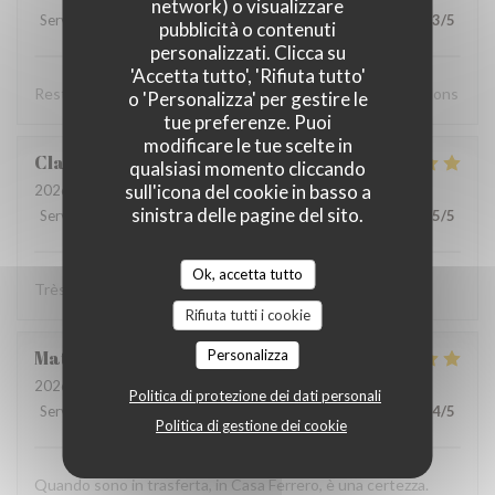
network) o visualizzare
Servizio
:
5
/5
Atmosfera
:
4
/5
Cucina
:
5
/5
Qualità / Prezzo
:
3
/5
pubblicità o contenuti
personalizzati. Clicca su
'Accetta tutto', 'Rifiuta tutto'
Resto super bon,accueil agréable, choix. Nous recommandons
o 'Personalizza' per gestire le
tue preferenze. Puoi
modificare le tue scelte in
Claude
B
qualsiasi momento cliccando
sull'icona del cookie in basso a
2026-07-30
- 19:15 - Ospiti 2
sinistra delle pagine del sito.
Servizio
:
4
/5
Atmosfera
:
5
/5
Cucina
:
5
/5
Qualità / Prezzo
:
5
/5
Ok, accetta tutto
Très très bon, rien à signaler je reviendrai…
Rifiuta tutti i cookie
Matteo
M
Personalizza
2026-07-29
- 20:00 - Ospiti 2
Politica di protezione dei dati personali
Servizio
:
5
/5
Atmosfera
:
5
/5
Cucina
:
5
/5
Qualità / Prezzo
:
4
/5
Politica di gestione dei cookie
Quando sono in trasferta, in Casa Ferrero, è una certezza.