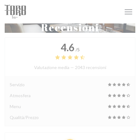
Personalizzazione delle tue scelte sui cookie
Recensioni
4.6
/5
Valutazione media —
2043 recensioni
Servizio
Atmosfera
Menu
Qualità/Prezzo