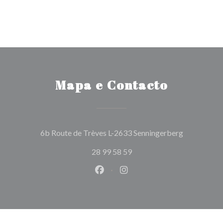
Mapa e Contacto
((abre numa
6b Route de Trèves L-2633 Senningerberg
28 99 58 59
Facebook ((abre numa nova jane
Instagram ((abre numa nov