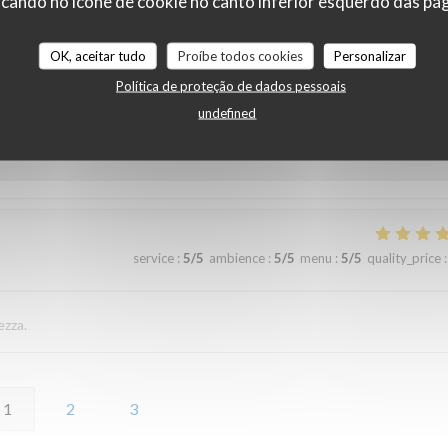
cando no ícone de cookie no canto inferior esquerdo das pági
ommandons
OK, aceitar tudo
Proíbe todos cookies
Personalizar
Política de proteção de dados pessoais
service
:
4
/5
ambience
:
5
/5
menu
:
5
/5
quality_price
:
undefined
service
:
5
/5
ambience
:
5
/5
menu
:
5
/5
quality_price
:
ezza.
1
2
3