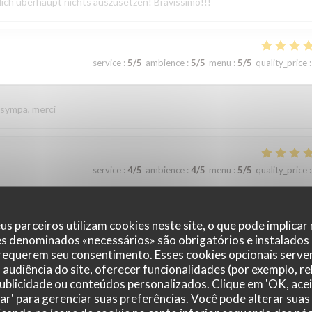
lich überhaupt nichts auszusetzen! Bravissimo!!!
service
:
5
/5
ambience
:
5
/5
menu
:
5
/5
quality_price
:
 sympa, merci
service
:
4
/5
ambience
:
4
/5
menu
:
5
/5
quality_price
:
 aiment la viande !
us parceiros utilizam cookies neste site, o que pode implicar
es denominados «necessários» são obrigatórios e instalados
 requerem seu consentimento. Esses cookies opcionais servem
audiência do site, oferecer funcionalidades (por exemplo, r
service
:
5
/5
ambience
:
4
/5
menu
:
5
/5
quality_price
:
 publicidade ou conteúdos personalizados. Clique em 'OK, acei
zar' para gerenciar suas preferências. Você pode alterar suas