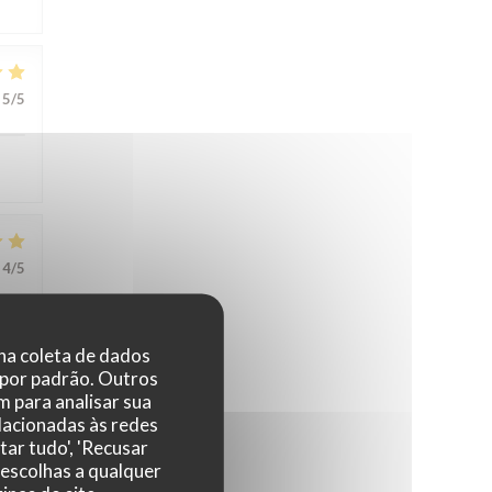
5
/5
4
/5
 na coleta de dados
 por padrão. Outros
 para analisar sua
elacionadas às redes
3
/5
tar tudo', 'Recusar
 escolhas a qualquer