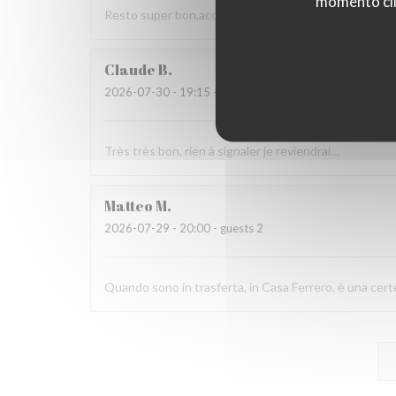
momento cli
Resto super bon,accueil agréable, choix. Nous rec
Claude
B
2026-07-30
- 19:15 - guests 2
Très très bon, rien à signaler je reviendrai…
Matteo
M
2026-07-29
- 20:00 - guests 2
Quando sono in trasferta, in Casa Ferrero, è una cert