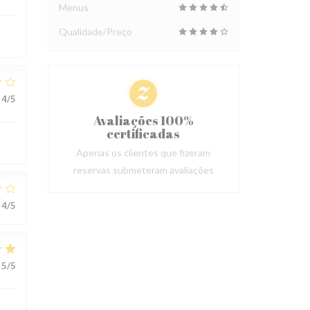
Menus
Qualidade/Preço
4
/5
Avaliações 100%
certificadas
Apenas os clientes que fizeram
reservas submeteram avaliações
4
/5
5
/5