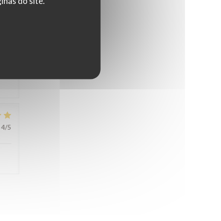
nas do site.
5
/5
4
/5