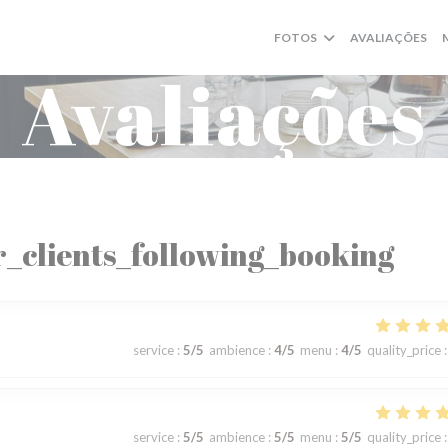
FOTOS
AVALIAÇÕES
Avaliações
_clients_following_booking
service
:
5
/5
ambience
:
4
/5
menu
:
4
/5
quality_price
:
service
:
5
/5
ambience
:
5
/5
menu
:
5
/5
quality_price
: