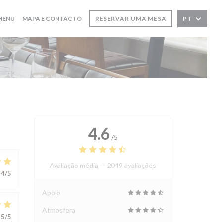
((ABRE NUMA NOVA JANELA))
MENU
MAPA E CONTACTO
RESERVAR UMA MESA
PT
4.6
/5
Avaliação média —
2049 avaliações
4
/5
Apoio
Atmosfera
5
/5