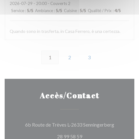
2026-07-29
- 20:00 - Couverts 2
Service
:
5
/5
Ambiance
:
5
/5
Cuisine
:
5
/5
Qualité / Prix
:
4
/5
Quando sono in trasferta, in Casa Ferrero, è una certezza.
1
2
3
Accès/Contact
((ouvre une 
6b Route de Trèves L-2633 Senningerberg
28 99 58 59