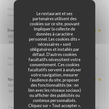
Bedienung einwandfrei, an unserer Mahlzeit war wirklich
Le restaurant et ses
überhaupt nichts auszusetzen! Bravissimo!!!
partenaires utilisent des
cookies sur ce site, pouvant
impliquer la collecte de
Dominique
P
données à caractère
2026-08-04
- 21:30 - Couverts 3
personnel. Les cookies dits «
Service
:
5
/5
Ambiance
:
5
/5
Cuisine
:
5
/5
Qualité / Prix
:
5
/5
nécessaires » sont
obligatoires et installés par
défaut. D'autres cookies
Nous avons très bien mangé et le personnel est très sympa,
facultatifs nécessitent votre
consentement. Ces cookies
merci
facultatifs servent à analyser
votre navigation, mesurer
Nicolas
C
l'audience du site, proposer
des fonctionnalités (ex : en
2026-08-03
- 20:00 - Couverts 3
lien avec les réseaux sociaux)
Service
:
4
/5
Ambiance
:
4
/5
Cuisine
:
5
/5
Qualité / Prix
:
4
/5
ou afficher des publicités ou
contenus personnalisés.
Cliquez sur « Tout accepter »,
Très chic, très bon service ! Une pépite pour ceux qui aiment