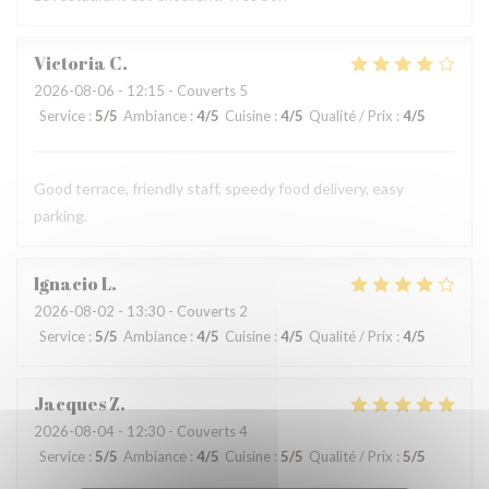
Victoria
C
2026-08-06
- 12:15 - Couverts 5
Service
:
5
/5
Ambiance
:
4
/5
Cuisine
:
4
/5
Qualité / Prix
:
4
/5
Good terrace, friendly staff, speedy food delivery, easy
parking.
Ignacio
L
2026-08-02
- 13:30 - Couverts 2
Service
:
5
/5
Ambiance
:
4
/5
Cuisine
:
4
/5
Qualité / Prix
:
4
/5
Jacques
Z
2026-08-04
- 12:30 - Couverts 4
Service
:
5
/5
Ambiance
:
4
/5
Cuisine
:
5
/5
Qualité / Prix
:
5
/5