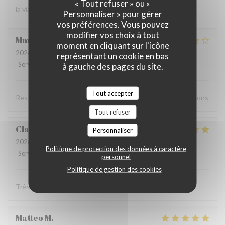
« Tout refuser » ou «
la viande !
Personnaliser » pour gérer
vos préférences. Vous pouvez
modifier vos choix à tout
Mme
P
moment en cliquant sur l'icône
2026-08-01
- 19:00 - Couverts 3
représentant un cookie en bas
Service
:
5
/5
Ambiance
:
4
/5
Cuisine
:
5
/5
Qualité / Prix
:
3
/5
à gauche des pages du site.
Tout accepter
Resto super bon,accueil agréable, choix. Nous recommandons
Tout refuser
Claude
B
Personnaliser
2026-07-30
- 19:15 - Couverts 2
Politique de protection des données à caractère
Service
:
4
/5
Ambiance
:
5
/5
Cuisine
:
5
/5
Qualité / Prix
:
5
/5
personnel
Politique de gestion des cookies
Très très bon, rien à signaler je reviendrai…
Matteo
M