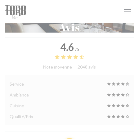
Personnalisation de vos choix en matière de cookies
Avis
4.6
/5
Note moyenne —
2048 avis
Service
Ambiance
Cuisine
Qualité/Prix