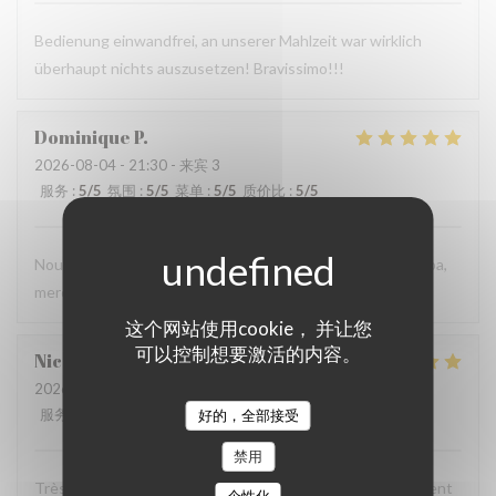
Bedienung einwandfrei, an unserer Mahlzeit war wirklich
überhaupt nichts auszusetzen! Bravissimo!!!
Dominique
P
2026-08-04
- 21:30 - 来宾 3
服务
:
5
/5
氛围
:
5
/5
菜单
:
5
/5
质价比
:
5
/5
Nous avons très bien mangé et le personnel est très sympa,
merci
这个网站使用cookie， 并让您
可以控制想要激活的内容。
Nicolas
C
2026-08-03
- 20:00 - 来宾 3
服务
:
4
/5
氛围
:
4
/5
菜单
:
5
/5
质价比
:
4
/5
好的，全部接受
禁用
Très chic, très bon service ! Une pépite pour ceux qui aiment