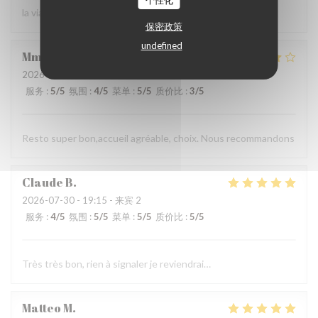
个性化
la viande !
保密政策
undefined
Mme
P
2026-08-01
- 19:00 - 来宾 3
服务
:
5
/5
氛围
:
4
/5
菜单
:
5
/5
质价比
:
3
/5
Resto super bon,accueil agréable, choix. Nous recommandons
Claude
B
2026-07-30
- 19:15 - 来宾 2
服务
:
4
/5
氛围
:
5
/5
菜单
:
5
/5
质价比
:
5
/5
Très très bon, rien à signaler je reviendrai…
Matteo
M