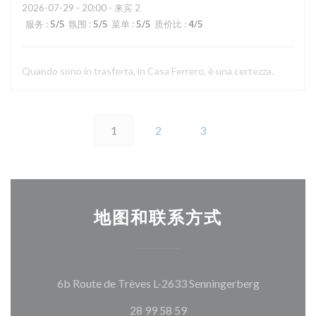
2026-07-29
- 20:00 - 来宾 2
服务
:
5
/5
氛围
:
5
/5
菜单
:
5
/5
质价比
:
4
/5
Quando sono in trasferta, in Casa Ferrero, è una certezza.
1
2
3
地图和联系方式
((在新窗口
6b Route de Trèves L-2633 Senningerberg
28 99 58 59