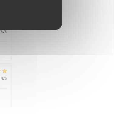
5
/5
4
/5