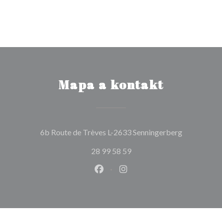
Mapa a kontakt
((otevře se
6b Route de Trèves L-2633 Senningerberg
28 99 58 59
Facebook ((otevře se v novém o
Instagram ((otevře se v n