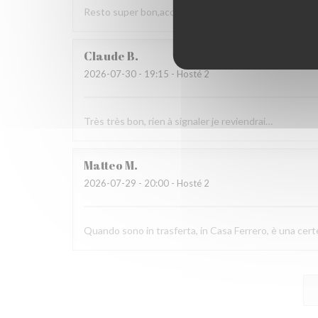
Resto super bon,accueil agréable, choix. Nous rec
Claude
B
2026-07-30
- 19:15 - Hosté 2
Très très bon, rien à signaler je reviendrai…
Matteo
M
2026-07-29
- 20:00 - Hosté 2
Quando sono in trasferta, in Casa Ferrero, è una cert