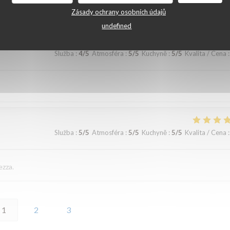
ommandons
Zásady ochrany osobních údajů
undefined
Služba
:
4
/5
Atmosféra
:
5
/5
Kuchyně
:
5
/5
Kvalita / Cena
:
Služba
:
5
/5
Atmosféra
:
5
/5
Kuchyně
:
5
/5
Kvalita / Cena
:
ezza.
1
2
3