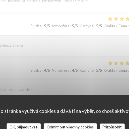
lich überhaupt nichts auszusetzen! Bravissimo!!!
Služba
:
5
/5
Atmosféra
:
5
/5
Kuchyně
:
5
/5
Kvalita / Cena
:
 sympa, merci
Služba
:
4
/5
Atmosféra
:
4
/5
Kuchyně
:
5
/5
Kvalita / Cena
:
 aiment la viande !
o stránka využívá cookies a dává ti na výběr, co chceš aktiv
Služba
:
5
/5
Atmosféra
:
4
/5
Kuchyně
:
5
/5
Kvalita / Cena
:
OK, přijmout vše
Odmítnout všechny cookies
Přizpůsobit