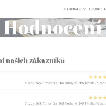
FOTOGRAFIE
HODNOCEN
Hodnocení
í našich zákazníků
Služba
:
5
/5
Atmosféra
:
4
/5
Kuchyně
:
4
/5
Kvalita / Cena
:
Služba
:
5
/5
Atmosféra
:
5
/5
Kuchyně
:
5
/5
Kvalita / Cena
: