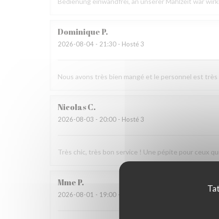
Bedienung einwandfrei, an unserer Mahlzeit war wirk
Dominique
P
2026-08-04
- 21:30 - Hosté 3
Nous avons très bien mangé et le personnel est très
Nicolas
C
2026-08-03
- 20:00 - Hosté 3
Très chic, très bon service ! Une pépite pour ceux qui
Mme
P
Tat
2026-08-01
- 19:00 - Hosté 3