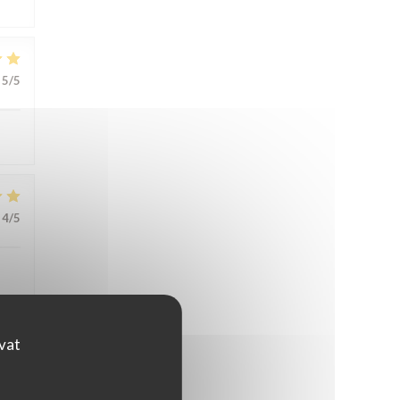
5
/5
4
/5
ovat
3
/5