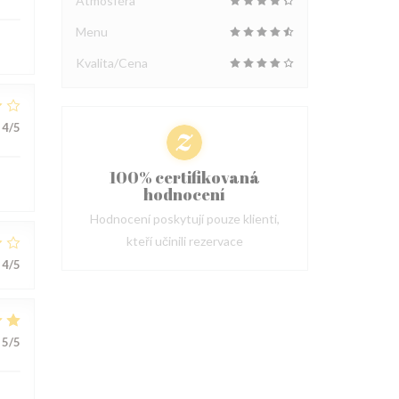
Atmosféra
Menu
Kvalita/Cena
4
/5
100% certifikovaná
hodnocení
Hodnocení poskytují pouze klienti,
kteří učinili rezervace
4
/5
5
/5