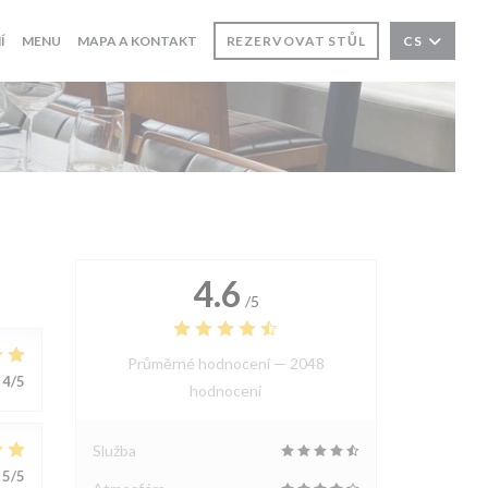
((OTEVŘE SE V NOVÉM OKNĚ))
Í
MENU
MAPA A KONTAKT
REZERVOVAT STŮL
CS
4.6
/5
Průměrné hodnocení —
2048
4
/5
hodnoceni
Služba
5
/5