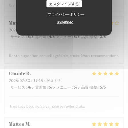
カスタマイズする
la viande !
プライバシーポリシー
undefined
Mme
P
2026-08-01
- 19:00 - ゲスト 3
サービス
:
5
/5
雰囲気
:
4
/5
メニュー
:
5
/5
品質-価格
:
3
/5
Resto super bon,accueil agréable, choix. Nous recommandons
Claude
B
2026-07-30
- 19:15 - ゲスト 2
サービス
:
4
/5
雰囲気
:
5
/5
メニュー
:
5
/5
品質-価格
:
5
/5
Très très bon, rien à signaler je reviendrai…
Matteo
M