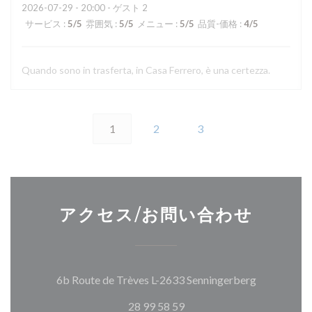
2026-07-29
- 20:00 - ゲスト 2
サービス
:
5
/5
雰囲気
:
5
/5
メニュー
:
5
/5
品質-価格
:
4
/5
Quando sono in trasferta, in Casa Ferrero, è una certezza.
1
2
3
アクセス/お問い合わせ
((新しいウ
6b Route de Trèves L-2633 Senningerberg
28 99 58 59