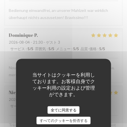
Bedienung einwandfrei, an unserer Mahlzeit war wirklich
überhaupt nichts auszusetzen! Bravissimo!!!
Dominique
P
2026-08-04
- 21:30 - ゲスト 3
サービス
:
5
/5
雰囲気
:
5
/5
メニュー
:
5
/5
品質-価格
:
5
/5
Nous avons très bien mangé et le personnel est très sympa,
当サイトはクッキーを利用し
merci
ております。お客様自身でク
ッキー利用の設定および管理
Nicolas
C
ができます。
2026-08-03
- 20:00 - ゲスト 3
サービス
:
4
/5
雰囲気
:
4
/5
メニュー
:
5
/5
品質-価格
:
4
/5
全てに同意する
すべてのクッキーを拒否する
Très chic, très bon service ! Une pépite pour ceux qui aiment