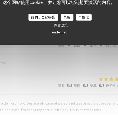
这个网站使用cookie， 并让您可以控制想要激活的内容。
服务
:
4
/5
氛围
:
5
/5
菜单
:
5
/5
质价比
:
好的，全部接受
禁用
个性化
保密政策
undefined
服务
:
5
/5
氛围
:
5
/5
菜单
:
5
/5
质价比
:
ezza.
服务
:
5
/5
氛围
:
5
/5
菜单
:
5
/5
质价比
:
sse de Toro Toro. Service efficace et personnel tres aimable et prevenant
te des plats. Excellent rapport qualite prix. Nous sommes fans.