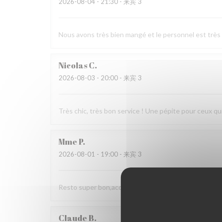
2026-08-04
- 21:30 - 来宾 3
Nous avons très bien mangé et le personnel est très
Nicolas
C
2026-08-03
- 20:00 - 来宾 3
Très chic, très bon service ! Une pépite pour ceux qui
Mme
P
2026-08-01
- 19:00 - 来宾 3
Resto super bon,accueil agréable, choix. Nous rec
Claude
B