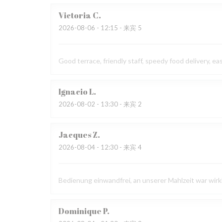
Victoria
C
2026-08-06
- 12:15 - 来宾 5
Good terrace, friendly staff, speedy food delivery, ea
Ignacio
L
2026-08-02
- 13:30 - 来宾 2
Jacques
Z
2026-08-04
- 12:30 - 来宾 4
Bedienung einwandfrei, an unserer Mahlzeit war wirk
Dominique
P