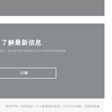
开))
了解最新信息
*
通讯，通过电子邮件接收我们的个性化通讯和营销优惠。
订阅
免责声明
使用条款
个人数据保护政策
COOKIE 策略
无障碍设施
((在新窗口中打开))
((在新窗口中打开))
((在新窗口中打开))
((在新窗口中打开))
((在新窗口中打