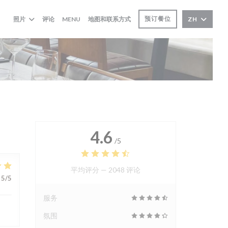
((在新窗口中打开))
预订餐位
照片
评论
MENU
地图和联系方式
ZH
4.6
/5
平均评分 —
2048 评论
5
/5
服务
氛围