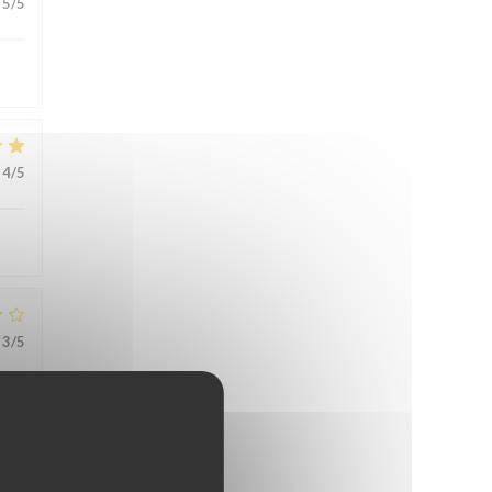
5
/5
4
/5
3
/5