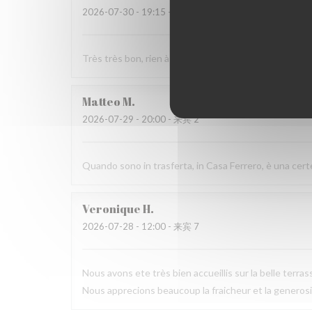
2026-07-30
- 19:15 - 来宾 2
Très très bon, rien à signaler je reviendrai…
Matteo
M
2026-07-29
- 20:00 - 来宾 2
Quando sono in trasferta, in Casa Ferrero, è una cert
Veronique
H
2026-07-28
- 12:00 - 来宾 7
Nous avons ete très bien accueillis sur la belle terra
Nous apprecions beaucoup la fraicheur et la generosi