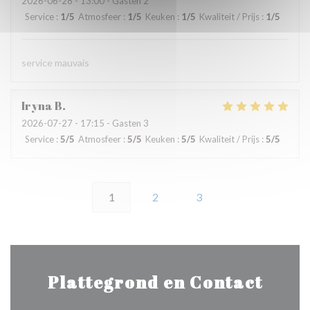
2026-06-28
- 13:00 - Gasten 2
Service
:
1
/5
Atmosfeer
:
1
/5
Keuken
:
1
/5
Kwaliteit / Prijs
:
1
/5
service mauvais
Iryna
B
2026-07-27
- 17:15 - Gasten 3
Service
:
5
/5
Atmosfeer
:
5
/5
Keuken
:
5
/5
Kwaliteit / Prijs
:
5
/5
1
2
3
Plattegrond en Contact