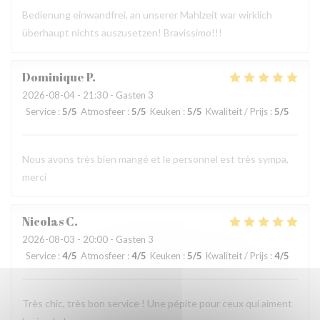
Bedienung einwandfrei, an unserer Mahlzeit war wirklich
überhaupt nichts auszusetzen! Bravissimo!!!
Dominique
P
2026-08-04
- 21:30 - Gasten 3
Service
:
5
/5
Atmosfeer
:
5
/5
Keuken
:
5
/5
Kwaliteit / Prijs
:
5
/5
Nous avons très bien mangé et le personnel est très sympa,
merci
Nicolas
C
2026-08-03
- 20:00 - Gasten 3
Service
:
4
/5
Atmosfeer
:
4
/5
Keuken
:
5
/5
Kwaliteit / Prijs
:
4
/5
Très chic, très bon service ! Une pépite pour ceux qui aiment