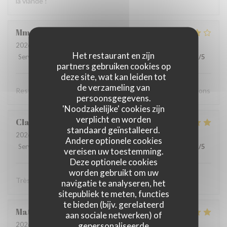
la viande !
Mme
P
2026-08-01
- 19:00 - Gasten 3
Het restaurant en zijn
Service
:
5
/5
Atmosfeer
:
4
/5
Keuken
:
5
/5
Kwaliteit / Prijs
:
3
/5
partners gebruiken cookies op
deze site, wat kan leiden tot
de verzameling van
Resto super bon,accueil agréable, choix. Nous recommandons
persoonsgegevens.
'Noodzakelijke' cookies zijn
verplicht en worden
Claude
B
standaard geïnstalleerd.
2026-07-30
- 19:15 - Gasten 2
Andere optionele cookies
Service
:
4
/5
Atmosfeer
:
5
/5
Keuken
:
5
/5
Kwaliteit / Prijs
:
5
/5
vereisen uw toestemming.
Deze optionele cookies
worden gebruikt om uw
Très très bon, rien à signaler je reviendrai…
navigatie te analyseren, het
sitepubliek te meten, functies
te bieden (bijv. gerelateerd
Matteo
M
aan sociale netwerken) of
gepersonaliseerde
2026-07-29
- 20:00 - Gasten 2