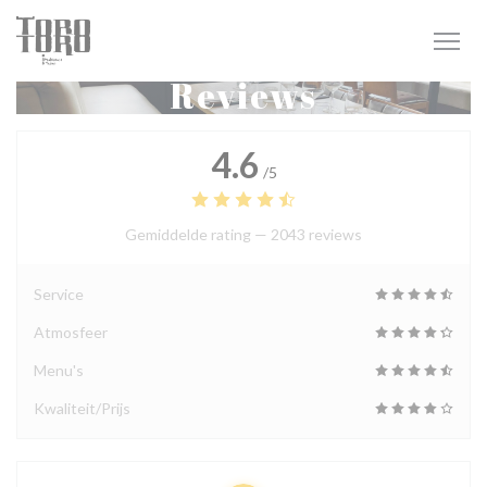
Cookies beheer paneel
Reviews
4.6
/5
Gemiddelde rating —
2043 reviews
Service
Atmosfeer
Menu's
Kwaliteit/Prijs