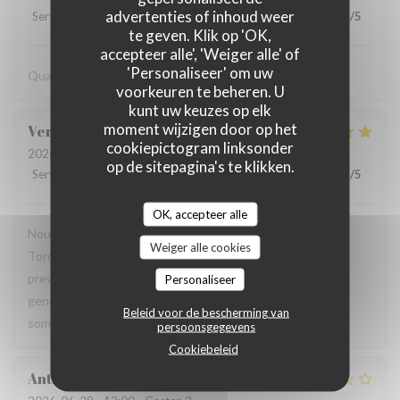
advertenties of inhoud weer
Service
:
5
/5
Atmosfeer
:
5
/5
Keuken
:
5
/5
Kwaliteit / Prijs
:
4
/5
te geven. Klik op 'OK,
accepteer alle', 'Weiger alle' of
'Personaliseer' om uw
Quando sono in trasferta, in Casa Ferrero, è una certezza.
voorkeuren te beheren. U
kunt uw keuzes op elk
moment wijzigen door op het
Veronique
H
cookiepictogram linksonder
2026-07-28
- 12:00 - Gasten 7
op de sitepagina's te klikken.
Service
:
5
/5
Atmosfeer
:
5
/5
Keuken
:
5
/5
Kwaliteit / Prijs
:
5
/5
OK, accepteer alle
Nous avons ete très bien accueillis sur la belle terrasse de
Weiger alle cookies
Toro Toro. Service efficace et personnel tres aimable et
prevenant. Nous apprecions beaucoup la fraicheur et la
Personaliseer
generosite des plats. Excellent rapport qualite prix. Nous
Beleid voor de bescherming van
sommes fans.
persoonsgegevens
Cookiebeleid
Anthony
C