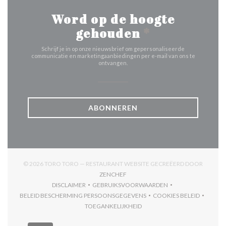
Word op de hoogte
gehouden
*
Schrijf je in op onze nieuwsbrief om gepersonaliseerde
communicatie en marketingaanbiedingen per e-mail van ons te
ontvangen.
ABONNEREN
© 2026 TORO TORO — RESTAURANT WEBSITE GECREËERD DOOR
((OPENT IN EEN NIEUW VENSTER))
ZENCHEF
DISCLAIMER
GEBRUIKSVOORWAARDEN
((OPENT IN EEN NIEUW VENSTER))
((OPENT IN EEN NIEUW VENSTER)
BELEID BESCHERMING PERSOONSGEGEVENS
COOKIES BELEID
((OPENT IN EEN NIEUW VENSTER))
((OPENT IN EEN
TOEGANKELIJKHEID
((OPENT IN EEN NIEUW VENSTER))