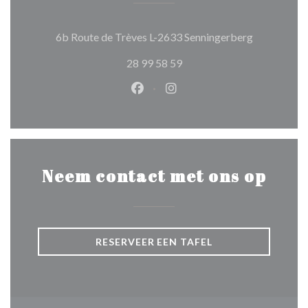
((opent in e
6b Route de Trèves L-2633 Senningerberg
28 99 58 59
Facebook ((opent in een nieuw 
Instagram ((opent in een 
Neem contact met ons op
RESERVEER EEN TAFEL