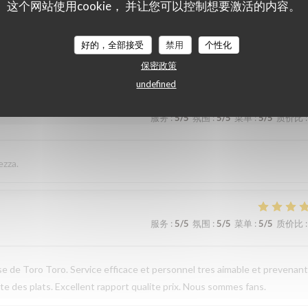
这个网站使用cookie， 并让您可以控制想要激活的内容。
服务
:
4
/5
氛围
:
5
/5
菜单
:
5
/5
质价比
:
好的，全部接受
禁用
个性化
保密政策
undefined
服务
:
5
/5
氛围
:
5
/5
菜单
:
5
/5
质价比
:
ezza.
服务
:
5
/5
氛围
:
5
/5
菜单
:
5
/5
质价比
:
sse de Toro Toro. Service efficace et personnel tres aimable et prevenant
te des plats. Excellent rapport qualite prix. Nous sommes fans.