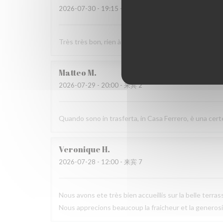
2026-07-30
- 19:15 - 来宾 2
Très très bon, rien à signaler je reviendrai…
Matteo
M
2026-07-29
- 20:00 - 来宾 2
Quando sono in trasferta, in Casa Ferrero, è una cert
Veronique
H
2026-07-28
- 12:00 - 来宾 7
Nous avons ete très bien accueillis sur la belle terra
Nous apprecions beaucoup la fraicheur et la generosi