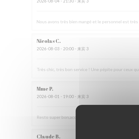
2026-08-04
- 21:30 - 来宾 3
Nous avons très bien mangé et le personnel est très
Nicolas
C
2026-08-03
- 20:00 - 来宾 3
Très chic, très bon service ! Une pépite pour ceux qui
Mme
P
2026-08-01
- 19:00 - 来宾 3
Resto super bon,accueil agréable, choix. Nous rec
Claude
B