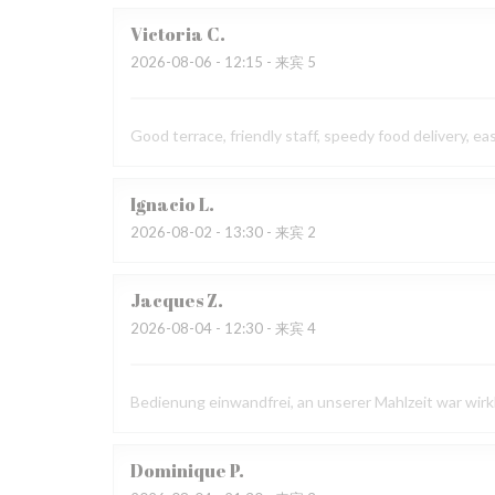
Victoria
C
2026-08-06
- 12:15 - 来宾 5
Good terrace, friendly staff, speedy food delivery, ea
Ignacio
L
2026-08-02
- 13:30 - 来宾 2
Jacques
Z
2026-08-04
- 12:30 - 来宾 4
Bedienung einwandfrei, an unserer Mahlzeit war wirk
Dominique
P