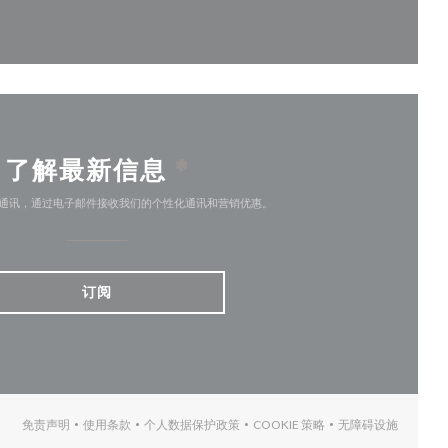
开))
了解最新信息
*
通讯，通过电子邮件接收我们的个性化通讯和营销优惠。
订阅
免责声明
使用条款
个人数据保护政策
COOKIE 策略
无障碍设施
((在新窗口中打开))
((在新窗口中打开))
((在新窗口中打开))
((在新窗口中打开))
((在新窗口中打