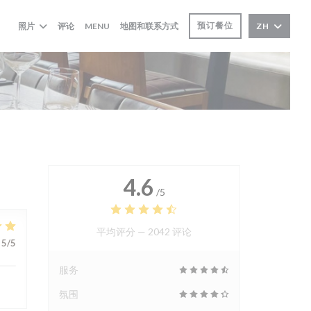
((在新窗口中打开))
预订餐位
照片
评论
MENU
地图和联系方式
ZH
4.6
/5
平均评分 —
2042 评论
5
/5
服务
氛围