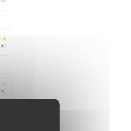
5
/5
4
/5
3
/5