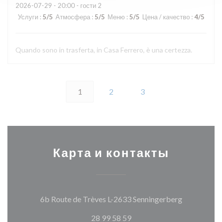
2026-07-29
- 20:00 - гости 2
Услуги
:
5
/5
Атмосфера
:
5
/5
Меню
:
5
/5
Цена / качество
:
4
/5
Quando sono in trasferta, in Casa Ferrero, è una certezza.
1
2
3
Карта и контакты
((открывае
6b Route de Trèves L-2633 Senningerberg
28 99 58 59