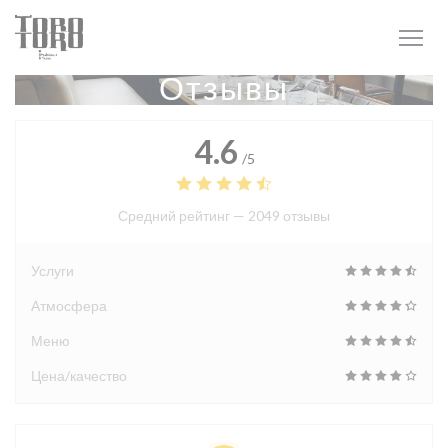
Панель управления cookies
Отзывы
4.6
/5
Средний рейтинг —
2049 отзывы
Услуги
Атмосфера
Меню
Цена/качество